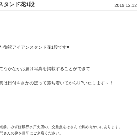
スタンド花1段
2019.12.12
た御祝アイアンスタンド花1段です♥
てなかなかお届け写真を掲載することができて
真は日付をさかのぼって落ち着いてからUPいたします～！
交差点前。みずほ銀行水戸支店の、交差点をはさんで斜め向かいにあります。
門さんの像を目印にご来店ください。