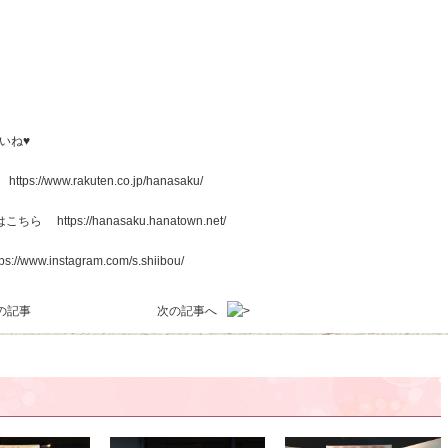
いね♥
ら
https://www.rakuten.co.jp/hanasaku/
グはこちら
https://hanasaku.hanatown.net/
tps://www.instagram.com/s.shiibou/
の記事
次の記事へ