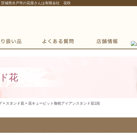
！茨城県水戸市の花屋さんは有限会社 花咲
ド花
 >
スタンド花
> 花キューピット御祝アイアンスタンド花1段