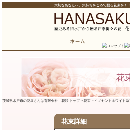
大切なあなたへ、気持ちをこめて贈る花束を！
花
茨城県水戸市の花屋さんは有限会社 花咲 トップ >
花束
> イノセントホワイト
花束詳細