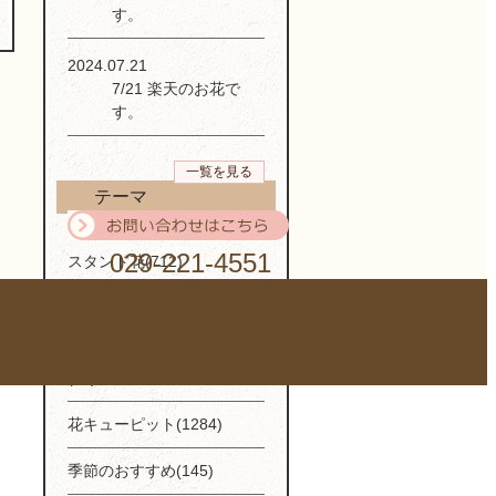
す。
2024.07.21
7/21 楽天のお花で
す。
一覧を見る
テーマ
029-221-4551
スタンド花(712)
花束(1104)
イベント・Flowerコラム
(61)
花キューピット(1284)
季節のおすすめ(145)