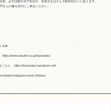
交差点前。みずほ銀行水戸支店の、交差点をはさんで斜め向かいにあります。
門さんの像を目印にご来店ください。
いね♥
ら
https://www.rakuten.co.jp/hanasaku/
グはこちら
https://hanasaku.hanatown.net/
tps://www.instagram.com/s.shiibou/